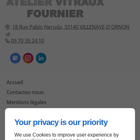
18 Rue Pablo Neruda,
33140
VILLENAVE-D'ORNON
09 70 35 24 10
Accueil
Contactez-nous
Mentions légales
Plan du site
Your privacy is our priority
We use Cookies to improve user experience by
Haut de page